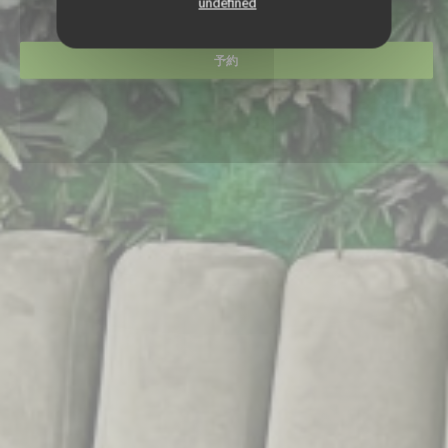
undefined
予約