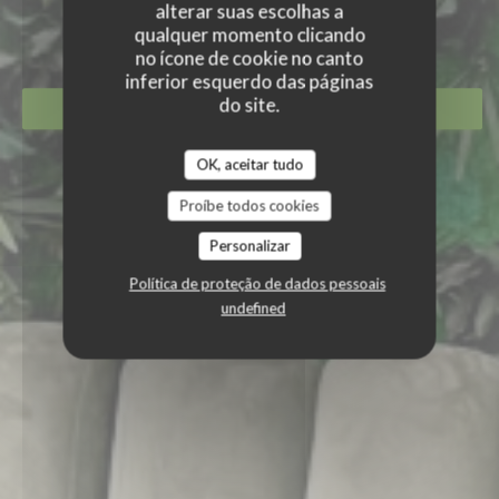
BABYLONIA
alterar suas escolhas a
|
SOISY-SOUS-MONTMORENCY
qualquer momento clicando
no ícone de cookie no canto
inferior esquerdo das páginas
do site.
RESERVAR UMA MESA
OK, aceitar tudo
Proíbe todos cookies
Personalizar
Política de proteção de dados pessoais
undefined